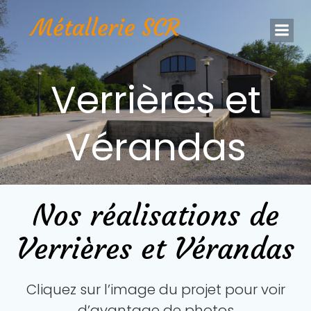
Aller
au
contenu
Verrières et
Vérandas
Nos réalisations de
Verrières et Vérandas
Cliquez sur l’image du projet pour voir
d’avantage de photos